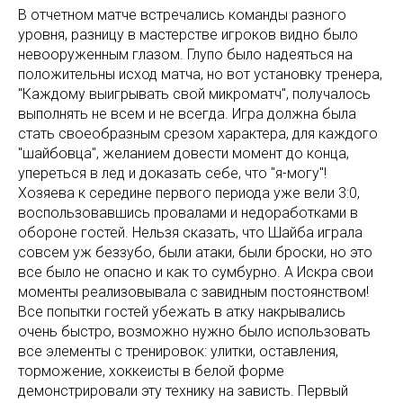
В отчетном матче встречались команды разного
уровня, разницу в мастерстве игроков видно было
невооруженным глазом. Глупо было надеяться на
положительны исход матча, но вот установку тренера,
"Каждому выигрывать свой микроматч", получалось
выполнять не всем и не всегда. Игра должна была
стать своеобразным срезом характера, для каждого
"шайбовца", желанием довести момент до конца,
упереться в лед и доказать себе, что "я-могу"!
Хозяева к середине первого периода уже вели 3:0,
воспользовавшись провалами и недоработками в
обороне гостей. Нельзя сказать, что Шайба играла
совсем уж беззубо, были атаки, были броски, но это
все было не опасно и как то сумбурно. А Искра свои
моменты реализовывала с завидным постоянством!
Все попытки гостей убежать в атку накрывались
очень быстро, возможно нужно было использовать
все элементы с тренировок: улитки, оставления,
торможение, хоккеисты в белой форме
демонстрировали эту технику на зависть. Первый