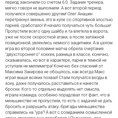
период закончили со счетом 6:0. Задание тренера,
мягко говоря не выполнили. А вот второй период
получился совершенно другим! Олег Анашин
перетряхнул звенья, это в купе со спортивной злостью
парней, сработало! И начало получаться чуть больше!
Пропустили всего одну шайбу и та влетела в ворота,
уже не после скоростной атаки, а после затяжной
позиционной, увлеклись немного защитники. А в целом
игра во второй половине матча обрела очертания
"двухстороннего" хоккея, разница в классе, конечно,
сказывалась, но вот в характере, парни в темной не
уступали ни миллиметра! Конечно без спасений от
Максима Закирова не обошлось, как всегда Макс
играл выше всяких похвал! Стали получатся входы в
зону, даже получалось расставиться и нанести
броски. Кого то отдельно выделять нет смысла,
играла команда, особенно порадовал тот факт, что в
меньшинстве не пропустили, то есть с задачей не дать
бросить и разрушить атаку, бригады меньшинства
справились на "ура"! А вот с созиданием осмысленной